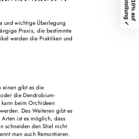
D
✓
E
r
h
a
l
t
e
1
0
%
a
u
f
e
i
n
e
B
e
s
t
e
l
l
u
n
g
lte und wichtige Überlegung
ängige Praxis, die bestimmte
ikel werden die Praktiken und
 einen gibt es die
h oder die Dendrobium-
it kann beim Orchideen
n werden. Des Weiteren gibt es
Arten ist es möglich, dass
n schneiden den Stiel nicht
nennt man auch Remontieren.