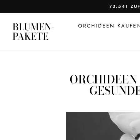
Direkt
73.541 ZU
zum
Inhalt
BLUMEN-
ORCHIDEEN KAUF
PAKETE
ORCHIDEEN 
GESUNDE