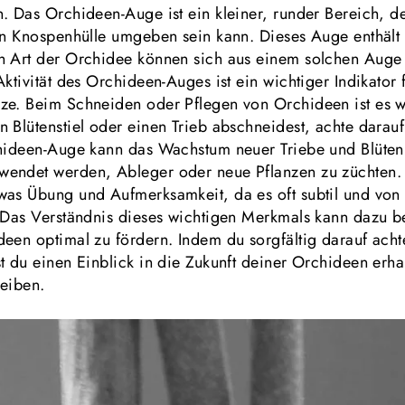
. Das Orchideen-Auge ist ein kleiner, runder Bereich, de
ten Knospenhülle umgeben sein kann. Dieses Auge enthält
h Art der Orchidee können sich aus einem solchen Auge n
Aktivität des Orchideen-Auges ist ein wichtiger Indikator
ze. Beim Schneiden oder Pflegen von Orchideen ist es w
 Blütenstiel oder einen Trieb abschneidest, achte darau
chideen-Auge kann das Wachstum neuer Triebe und Blüten 
endet werden, Ableger oder neue Pflanzen zu züchten. D
twas Übung und Aufmerksamkeit, da es oft subtil und vo
. Das Verständnis dieses wichtigen Merkmals kann dazu 
een optimal zu fördern. Indem du sorgfältig darauf acht
t du einen Einblick in die Zukunft deiner Orchideen erhal
leiben.