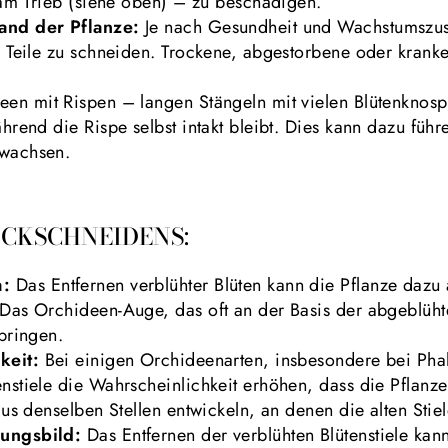
r am Trieb (siehe oben) – zu beschädigen.
and der Pflanze:
Je nach Gesundheit und Wachstumszus
e Teile zu schneiden. Trockene, abgestorbene oder kranke
een mit Rispen – langen Stängeln mit vielen Blütenknos
ährend die Rispe selbst intakt bleibt. Dies kann dazu füh
 wachsen.
ÜCKSCHNEIDENS:
m:
Das Entfernen verblühter Blüten kann die Pflanze dazu
Das Orchideen-Auge, das oft an der Basis der abgeblühte
bringen.
keit:
Bei einigen Orchideenarten, insbesondere bei Pha
nstiele die Wahrscheinlichkeit erhöhen, dass die Pflanze
aus denselben Stellen entwickeln, an denen die alten Sti
nungsbild:
Das Entfernen der verblühten Blütenstiele kan