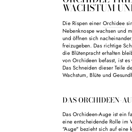
WACHSTUM UND
Die Rispen einer
Orchidee
si
Nebenknospe wachsen und meh
und öffnen sich nacheinander
freizugeben. Das richtige Sc
die Blütenpracht erhalten ble
von Orchideen befasst, ist es
Das Schneiden dieser Teile d
Wachstum, Blüte und Gesundh
DAS ORCHIDEEN-AU
Das Orchideen-Auge ist ein f
eine entscheidende Rolle im W
"Auge" bezieht sich auf eine k