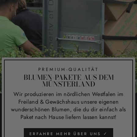
Caroline Klinger
Orchideen
Sie sind sehr gut verpackt bei
mir angekommen. Dankeschön
PREMIUM-QUALITÄT
BLUMEN-PAKETE AUS DEM
MÜNSTERLAND
Wir produzieren im nördlichen Westfalen im
Freiland & Gewächshaus unsere eigenen
Ingrid Schiller
wunderschönen Blumen, die du dir einfach als
Ich bin sehr zufrieden mit der
Paket nach Hause liefern lassen kannst!
Lieferung
Die Orchideen sind
ERFAHRE MEHR ÜBER UNS ✓
wunderschön, haben insgesamt