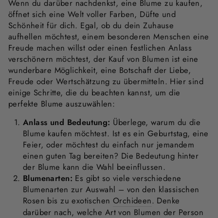
Gudrun Wilke
Wenn du darüber nachdenkst, eine Blume zu kaufen,
öffnet sich eine Welt voller Farben, Düfte und
Wunderschön
Schönheit für dich. Egal, ob du dein Zuhause
6 tolle Pflanzen.
aufhellen möchtest, einem besonderen Menschen eine
Super verpackt
Freude machen willst oder einen festlichen Anlass
Schnelle Lieferung
verschönern möchtest, der Kauf von Blumen ist eine
Alles top
wunderbare Möglichkeit, eine Botschaft der Liebe,
Freude oder Wertschätzung zu übermitteln. Hier sind
einige Schritte, die du beachten kannst, um die
perfekte Blume auszuwählen:
Anlass und Bedeutung:
Überlege, warum du die
Sybille Hedrich
Blume kaufen möchtest. Ist es ein Geburtstag, eine
Perfekt
Feier, oder möchtest du einfach nur jemandem
einen guten Tag bereiten? Die Bedeutung hinter
der Blume kann die Wahl beeinflussen.
Blumenarten:
Es gibt so viele verschiedene
Blumenarten zur Auswahl – von den klassischen
Rosen bis zu exotischen
Orchideen
. Denke
darüber nach, welche Art von Blumen der Person