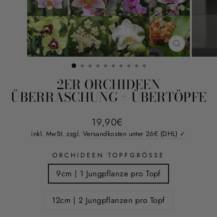
SCHLIESS
ESC)
2ER ORCHIDEEN
ÜBERRASCHUNG + ÜBERTÖPFE
Normaler
Sonderpreis
19,90€
Preis
inkl. MwSt. zzgl.
Versandkosten unter 26€ (DHL) ✓
ORCHIDEEN TOPFGRÖSSE
9cm | 1 Jungpflanze pro Topf
12cm | 2 Jungpflanzen pro Topf