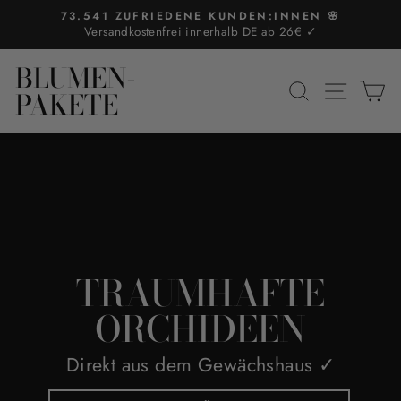
Direkt
73.541 ZUFRIEDENE KUNDEN:INNEN 🌸
zum
Versandkostenfrei innerhalb DE ab 26€ ✓
Pause
Inhalt
Diashow
BLUMEN-
BLUMEN-
SUCHE
SEIT
E
PAKETE
PAKETE
TRAUMHAFTE
ORCHIDEEN
Direkt aus dem Gewächshaus ✓