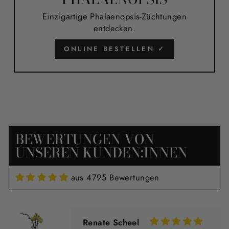
wunderbare Qualität, bestechend
Einzigartige Phalaenopsis-Züchtungen
schöne Farbe, wird ihren
entdecken.
majestätischen Blüten und
KNOSPEN gerecht, dieses Mal-
ONLINE BESTELLEN ✓
optimale Lieferung innerhalb von
zwei Tagen
Renate Scheel
Eine besondere Schönheit
Sie ist wunderschön und
BEWERTUNGEN VON
prächtig.
DANKE
UNSEREN KUNDEN:INNEN
aus 4795 Bewertungen
Petra Messner