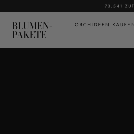
Direkt
73.541 ZU
zum
Inhalt
BLUMEN-
ORCHIDEEN KAUF
PAKETE