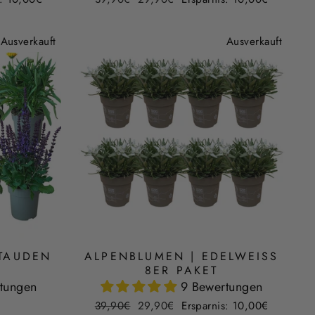
Preis
Ausverkauft
Ausverkauft
TAUDEN
ALPENBLUMEN | EDELWEISS 8
ER PAKET
tungen
9 Bewertungen
Normaler
Sonderpreis
39,90€
29,90€
Ersparnis: 10,00€