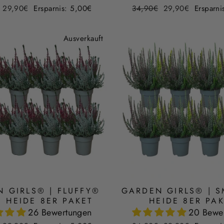
r
Sonderpreis
Normaler
Sonderpreis
29,90€
Ersparnis: 5,00€
34,90€
29,90€
Ersparni
Preis
Ausverkauft
 GIRLS® | FLUFFY®
GARDEN GIRLS® | S
 HEIDE 8ER PAKET
HEIDE 8ER PA
26 Bewertungen
20 Bewe