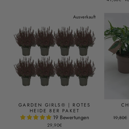
Preis
Ausverkauft
GARDEN GIRLS® | ROTES
CH
HEIDE 8ER PAKET
19 Bewertungen
Normal
19,80€
Preis
29,90€