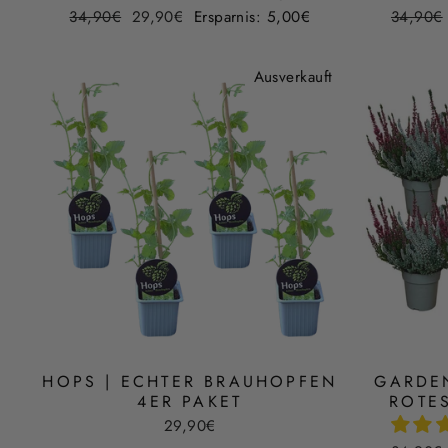
Normaler
Sonderpreis
Normale
34,90€
29,90€
Ersparnis: 5,00€
34,90€
Preis
Preis
Ausverkauft
HOPS | ECHTER BRAUHOPFEN
GARDEN
4ER PAKET
ROTES
29,90€