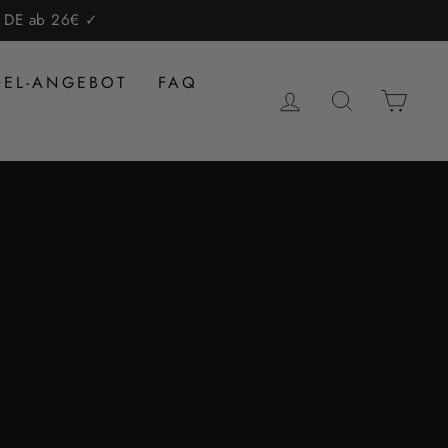
lb DE ab 26€ ✓
DEL-ANGEBOT
FAQ
EINLOGGEN
SUCHE
EIN