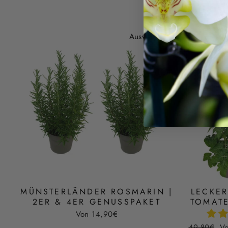
Preis
Ausverkauft
MÜNSTERLÄNDER ROSMARIN |
LECKE
2ER & 4ER GENUSSPAKET
TOMATE
Von 14,90€
Normaler
So
49,80€
V