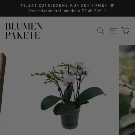
Direkt
73.541 ZUFRIEDENE KUNDEN:INNEN 🌸
zum
Versandkostenfrei innerhalb DE ab 26€ ✓
Pause
Inhalt
Diashow
BLUMEN-
SUCHE
SEIT
E
PAKETE