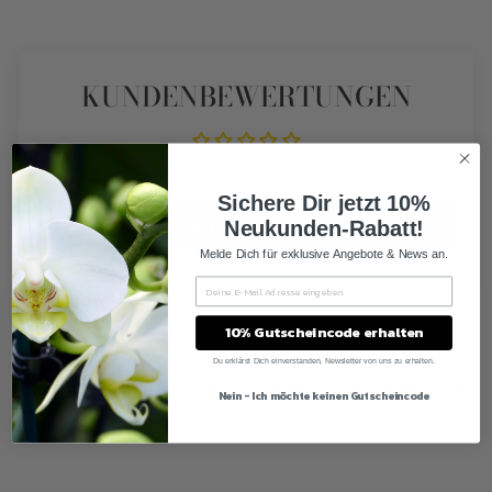
KUNDENBEWERTUNGEN
Schreiben Sie die erste Bewertung
Sichere Dir jetzt 10%
Bewertung schreiben
Neukunden-Rabatt!
Melde Dich für exklusive Angebote & News an.
10% Gutscheincode erhalten
Du erklärst Dich einverstanden, Newsletter von uns zu erhalten.
KÖNNTE DIR EBENFALLS GEFALLEN!
Nein - Ich möchte keinen Gutscheincode
Ausverkauft