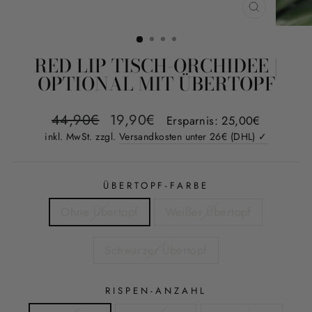
SCHLIESS
ESC)
RED LIP TISCH-ORCHIDEE |
OPTIONAL MIT ÜBERTOPF
Normaler
Sonderpreis
44,90€
19,90€
Ersparnis: 25,00€
Preis
inkl. MwSt. zzgl.
Versandkosten unter 26€ (DHL) ✓
ÜBERTOPF-FARBE
Ohne Übertopf
Weißer Übertopf
Schwarzer Übertopf
RISPEN-ANZAHL