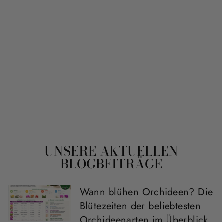
RED LIP TISCH-
ORCHIDEE |
OPTIONAL MIT
ÜBERTOPF
Normaler
Sonderpreis
44,90€
Von 19,90€
Preis
Ersparnis: 25,00€
UNSERE AKTUELLEN
BLOGBEITRÄGE
Wann blühen Orchideen? Die
Blütezeiten der beliebtesten
Orchideenarten im Überblick