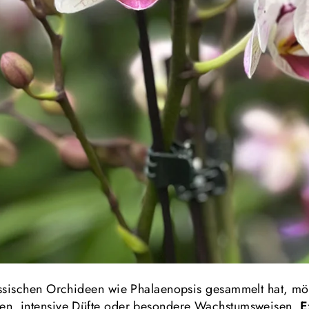
assischen Orchideen wie Phalaenopsis gesammelt hat, mö
en, intensive Düfte oder besondere Wachstumsweisen.
E