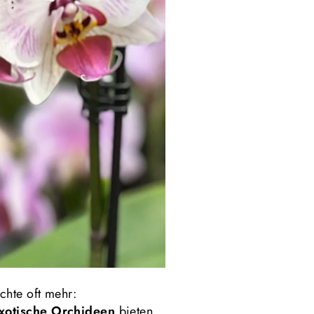
chte oft mehr:
xotische Orchideen
bieten