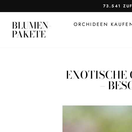
Direkt
73.541 ZU
zum
Inhalt
BLUMEN-
ORCHIDEEN KAUF
PAKETE
EXOTISCHE 
– BES