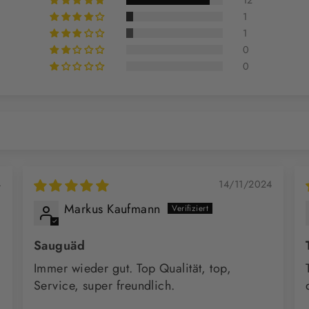
1
1
0
0
4
14/11/2024
Markus Kaufmann
Sauguäd
Immer wieder gut. Top Qualität, top,
Service, super freundlich.
e