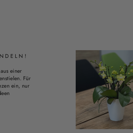
NDELN!
 aus einer
enstielen. Für
nzen ein, nur
deen