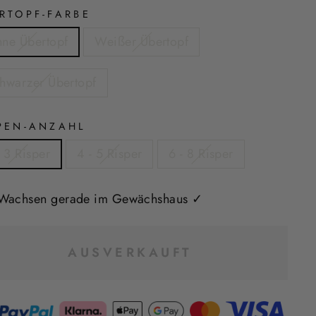
RTOPF-FARBE
ne Übertopf
Weißer Übertopf
hwarzer Übertopf
PEN-ANZAHL
- 3 Risper
4 - 5 Risper
6 - 8 Risper
Wachsen gerade im Gewächshaus ✓
AUSVERKAUFT