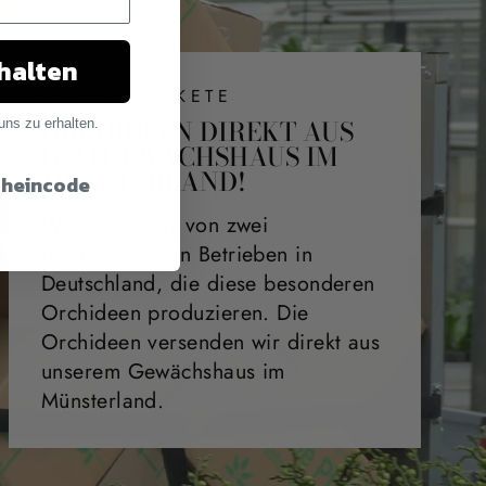
halten
BLUMEN-PAKETE
ORCHIDEEN DIREKT AUS
uns zu erhalten.
DEM GEWÄCHSHAUS IM
MÜNSTERLAND!
cheincode
Wir sind einer von zwei
produzierenden Betrieben in
Deutschland, die diese besonderen
Orchideen produzieren. Die
Orchideen versenden wir direkt aus
unserem Gewächshaus im
Münsterland.