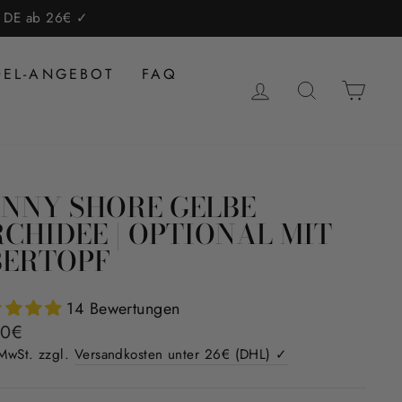
lb DE ab 26€ ✓
DEL-ANGEBOT
FAQ
EINLOGGEN
SUCHE
EIN
NNY SHORE GELBE
CHIDEE | OPTIONAL MIT
BERTOPF
14 Bewertungen
aler
erpreis
90€
 MwSt. zzgl.
Versandkosten unter 26€ (DHL) ✓