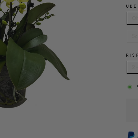
ÜBE
Oh
Sc
RIS
2 