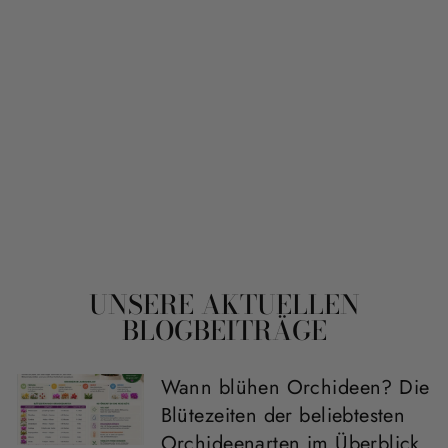
ONCIDIUM +
ORCHIDEEN-
ÜBERRASCHUNG
IM 2ER PAKET
59
Bewertungen
Normaler
Sonderpreis
41,90€
Von 29,90€
Preis
Ersparnis: 12,00€
UNSERE AKTUELLEN
BLOGBEITRÄGE
Wann blühen Orchideen? Die
Blütezeiten der beliebtesten
Orchideenarten im Überblick