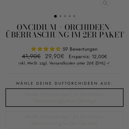
SCHLIESS
ESC)
ONCIDIUM + ORCHIDEEN-
ÜBERRASCHUNG IM 2ER PAKET
59 Bewertungen
Normaler
Sonderpreis
41,90€
29,90€
Ersparnis: 12,00€
Preis
inkl. MwSt. zzgl.
Versandkosten unter 26€ (DHL) ✓
WÄHLE DEINE DUFTORCHIDEEN AUS:
Weiße Duftorchidee | 3+ Orchideen-
Überraschung ohne Übertopf
Weiße Duftorchidee | 3+ Orchideen-
Überraschung weißer Übertopf