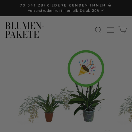
Direkt
73.541 ZUFRIEDENE KUNDEN:INNEN 🌸
zum
Versandkostenfrei innerhalb DE ab 26€ ✓
Pause
Inhalt
Diashow
BLUMEN-
SUCHE
SEIT
E
PAKETE