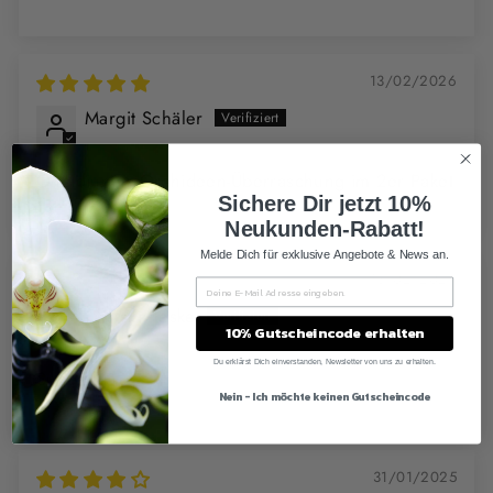
13/02/2026
Margit Schäler
Oncidium + Orchideen-Überraschung im 2er Paket
Sichere Dir jetzt 10%
Neukunden-Rabatt!
Melde Dich für exklusive Angebote & News an.
13/02/2026
Christin Jeske
10% Gutscheincode erhalten
Du erklärst Dich einverstanden, Newsletter von uns zu erhalten.
Super
Nein - Ich möchte keinen Gutscheincode
31/01/2025