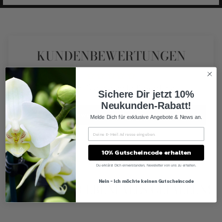
KUNDENBEWERTUNGEN
Schreiben Sie die erste Bewertung
Sichere Dir jetzt 10%
Neukunden-Rabatt!
Bewertung schreiben
Melde Dich für exklusive Angebote & News an.
10% Gutscheincode erhalten
Du erklärst Dich einverstanden, Newsletter von uns zu erhalten.
Nein - Ich möchte keinen Gutscheincode
KÖNNTE DIR EBENFALLS GEFALLEN!
Ausverkauft