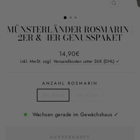
SCHLIESS
ESC)
MÜNSTERLÄNDER ROSMARIN |
2ER & 4ER GENUSSPAKET
Normaler
14,90€
Preis
inkl. MwSt. zzgl.
Versandkosten unter 26€ (DHL) ✓
ANZAHL ROSMARIN
2er Paket
4er Paket
Wachsen gerade im Gewächshaus ✓
AUSVERKAUFT