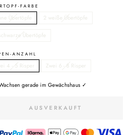
RTOPF-FARBE
ne Übertöpfe
2 weiße Übertöpfe
schwarze Übertöpfe
PEN-ANZAHL
ei 4 - 5 Risper
Zwei 6 - 8 Risper
Wachsen gerade im Gewächshaus ✓
AUSVERKAUFT