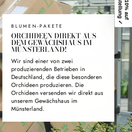
D
✓
E
r
h
a
l
t
e
1
0
%
a
u
f
e
i
n
e
B
e
s
t
e
l
l
u
n
g
BLUMEN-PAKETE
ORCHIDEEN DIREKT AUS
DEM GEWÄCHSHAUS IM
MÜNSTERLAND!
Wir sind einer von zwei
produzierenden Betrieben in
Deutschland, die diese besonderen
Orchideen produzieren. Die
Orchideen versenden wir direkt aus
unserem Gewächshaus im
Münsterland.