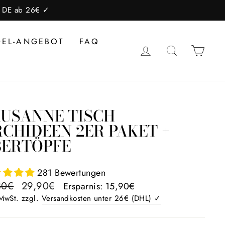
lb DE ab 26€ ✓
DEL-ANGEBOT
FAQ
EINLOGGEN
SUCHE
EIN
USANNE TISCH
CHIDEEN 2ER PAKET +
BERTÖPFE
281 Bewertungen
aler
Sonderpreis
80€
29,90€
Ersparnis: 15,90€
 MwSt. zzgl.
Versandkosten unter 26€ (DHL) ✓