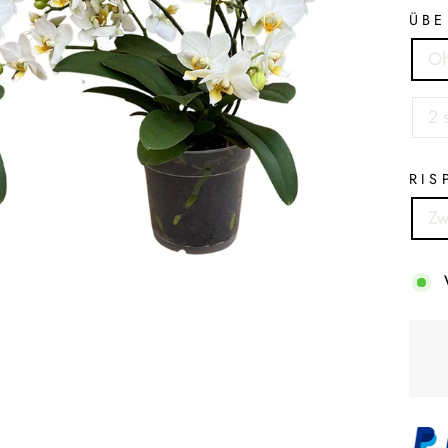
ÜBE
Oh
2 
RIS
Zw