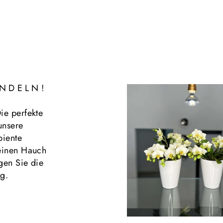
NDELN!
ie perfekte
unsere
biente
 einen Hauch
ngen Sie die
ng.