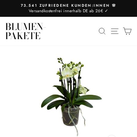
Direkt
73.541 ZUFRIEDENE KUNDEN:INNEN 🌸
zum
Versandkostenfrei innerhalb DE ab 26€ ✓
Pause
Inhalt
Diashow
BLUMEN-
SUCHE
SEIT
E
PAKETE