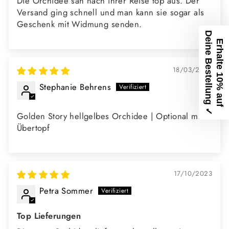
Die Orchidee sah nach ihrer Reise top aus. Der
Versand ging schnell und man kann sie sogar als
Geschenk mit Widmung senden.
D
✓
E
r
h
a
l
t
e
1
0
%
a
u
f
e
i
n
e
B
e
s
t
e
l
l
u
n
g
18/03/2025
Stephanie Behrens
Golden Story hellgelbes Orchidee | Optional mit
Übertopf
17/10/2023
Petra Sommer
Top Lieferungen