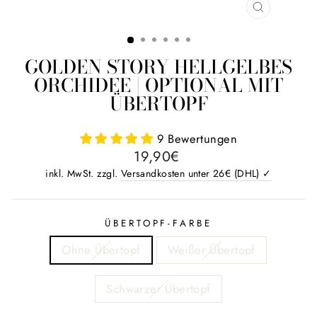
SCHLIESS
ESC)
GOLDEN STORY HELLGELBES
ORCHIDEE | OPTIONAL MIT
ÜBERTOPF
9 Bewertungen
Normaler
Sonderpreis
19,90€
Preis
inkl. MwSt. zzgl.
Versandkosten unter 26€ (DHL) ✓
ÜBERTOPF-FARBE
Ohne Übertopf
Weißer Übertopf
Schwarzer Übertopf