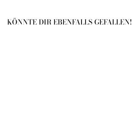
KÖNNTE DIR EBENFALLS GEFALLEN!
Ausverkauft
GOLDEN STORY
HELLGELBES
ORCHIDEE |
OPTIONAL MIT
ÜBERTOPF
9
Bewertungen
Von 19,90€