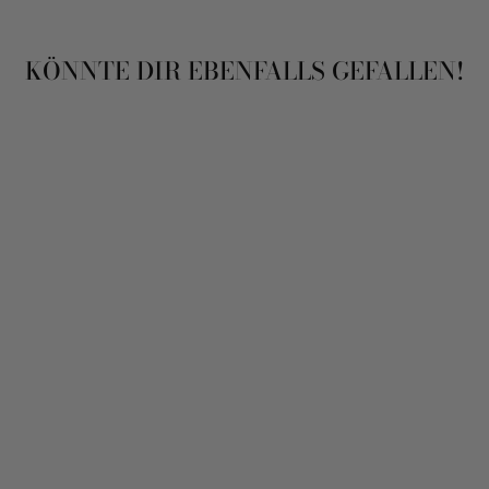
KÖNNTE DIR EBENFALLS GEFALLEN!
Ausverkauft
BEZAUBERNDER
EUKALYPTUS |
RIESEN 1ER
ODER 2ER
PAKETE
1 Bewertung
Von 24,90€