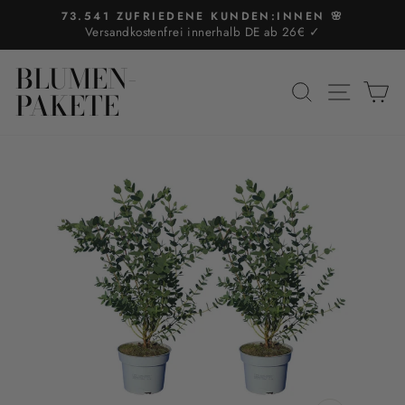
Direkt
73.541 ZUFRIEDENE KUNDEN:INNEN 🌸
zum
Versandkostenfrei innerhalb DE ab 26€ ✓
Pause
Inhalt
Diashow
BLUMEN-
SUCHE
SEIT
E
PAKETE