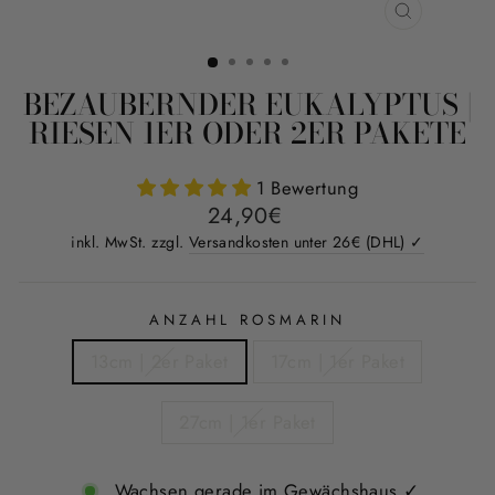
SCHLIESS
ESC)
BEZAUBERNDER EUKALYPTUS |
RIESEN 1ER ODER 2ER PAKETE
1 Bewertung
Normaler
24,90€
Preis
inkl. MwSt. zzgl.
Versandkosten unter 26€ (DHL) ✓
ANZAHL ROSMARIN
13cm | 2er Paket
17cm | 1er Paket
27cm | 1er Paket
Wachsen gerade im Gewächshaus ✓