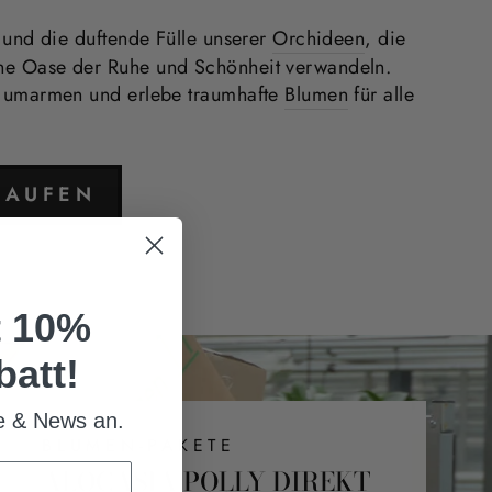
 und die duftende Fülle unserer
Orchideen
, die
e Oase der Ruhe und Schönheit verwandeln.
r umarmen und erlebe traumhafte
Blumen
für alle
KAUFEN
t 10%
att!
te & News an.
BLUMEN-PAKETE
ALOCASIA POLLY DIREKT