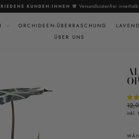
Versandkostenfrei innerha
FRIEDENE KUNDEN:INNEN 🌸
Pause
Diashow
EN
ORCHIDEEN-ÜBERRASCHUNG
LAVEN
ÜBER UNS
AL
OP
Norm
12,
Preis
inkl.
WÄH