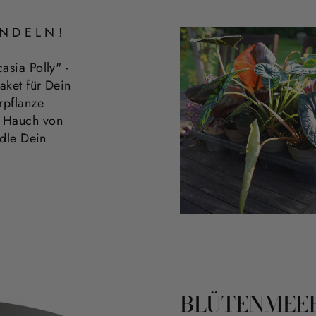
NDELN!
asia Polly" -
aket für Dein
rpflanze
n Hauch von
ndle Dein
BLÜTENMEER