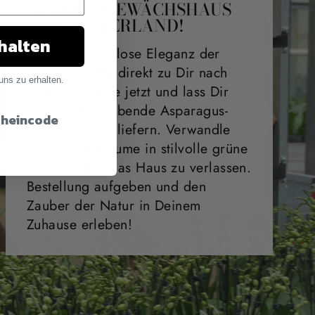
AUS DEM GEWÄCHSHAUS
IM MÜNSTERLAND!
halten
Bringe die zeitlose Eleganz der
Alocasia Polly direkt zu Dir nach
uns zu erhalten.
Hause. Bestelle jetzt und lass Dir
das atemberaubende Asparagus-
cheincode
Paket bequem liefern. Verwandle
Deine Wohnräume in stilvolle grüne
Oasen, ohne das Haus zu verlassen.
Bestellung aufgeben und den
Zauber der Natur in Deinem
Zuhause erleben!