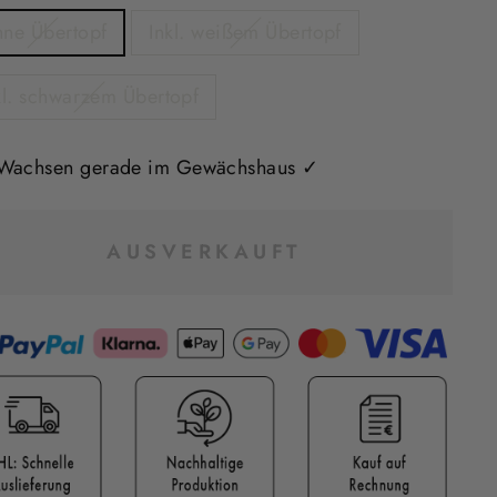
ne Übertopf
Inkl. weißem Übertopf
kl. schwarzem Übertopf
Wachsen gerade im Gewächshaus ✓
AUSVERKAUFT