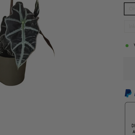
Oh
In