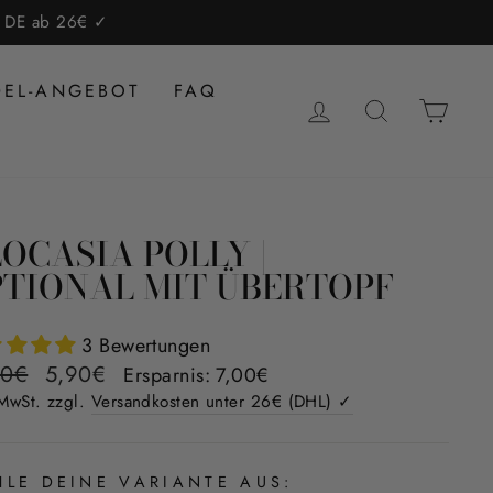
lb DE ab 26€ ✓
DEL-ANGEBOT
FAQ
EINLOGGEN
SUCHE
EIN
OCASIA POLLY |
TIONAL MIT ÜBERTOPF
3 Bewertungen
aler
Sonderpreis
90€
5,90€
Ersparnis: 7,00€
 MwSt. zzgl.
Versandkosten unter 26€ (DHL) ✓
LE DEINE VARIANTE AUS: