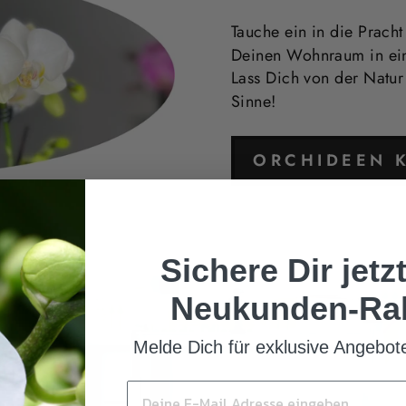
Tauche ein in die Pracht
Deinen Wohnraum in ein
Lass Dich von der Natu
Sinne!
ORCHIDEEN 
Sichere Dir jetz
Neukunden-Rab
Melde Dich für exklusive Angebo