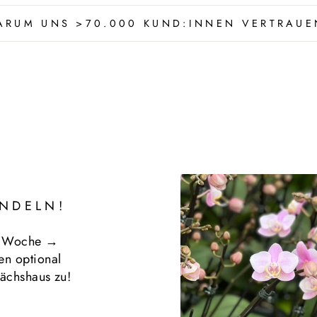
ARUM UNS >70.000 KUND:INNEN VERTRAUE
NDELN!
r Woche →
en optional
ächshaus zu!