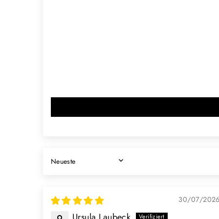
SORT BY
30/07/202
Ursula Laubeck