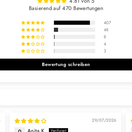
4.81 von 5
Basierend auf 470 Bewertungen
407
48
8
4
3
Bewertung schreiben
6
29/07/2026
Anita K.