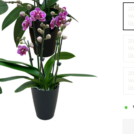
20
We
Üb
20
We
Üb
20
We
Üb