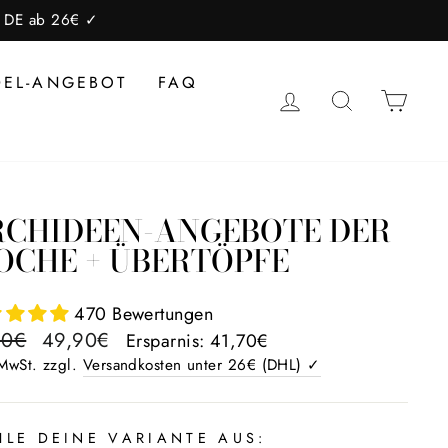
lb DE ab 26€ ✓
DEL-ANGEBOT
FAQ
EINLOGGEN
SUCHE
EIN
CHIDEEN-ANGEBOTE DER
CHE + ÜBERTÖPFE
470 Bewertungen
aler
Sonderpreis
60€
49,90€
Ersparnis: 41,70€
 MwSt. zzgl.
Versandkosten unter 26€ (DHL) ✓
LE DEINE VARIANTE AUS: