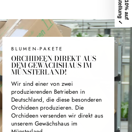
D
✓
E
r
h
a
l
t
e
1
0
%
a
u
f
e
i
n
e
B
e
s
t
e
l
l
u
n
g
BLUMEN-PAKETE
ORCHIDEEN DIREKT AUS
DEM GEWÄCHSHAUS IM
MÜNSTERLAND!
Wir sind einer von zwei
produzierenden Betrieben in
Deutschland, die diese besonderen
Orchideen produzieren. Die
Orchideen versenden wir direkt aus
unserem Gewächshaus im
Münsterland.