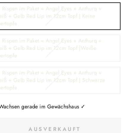
 Rispen im Paket = Angel Eyes + Anthurq +
iß + Gelb Red Lip im 12cm Topf | Keine
ertopfe
 Rispen im Paket = Angel Eyes + Anthurq +
iß + Gelb Red Lip im 12cm Topf |Weiße
ertopfe
 Rispen im Paket = Angel Eyes + Anthurq +
iß + Gelb Red Lip im 12cm Topf | Schwarze
ertopfe
Wachsen gerade im Gewächshaus ✓
AUSVERKAUFT