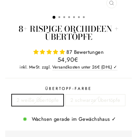
SCHLIESS
ESC)
8+ RISPIGE ORCHIDEEN +
ÜBERTÖPFE
87 Bewertungen
Normaler
54,90€
Preis
inkl. MwSt. zzgl.
Versandkosten unter 26€ (DHL) ✓
ÜBERTOPF-FARBE
2 weiße Übertöpfe
2 schwarze Übertöpfe
Wachsen gerade im Gewächshaus ✓