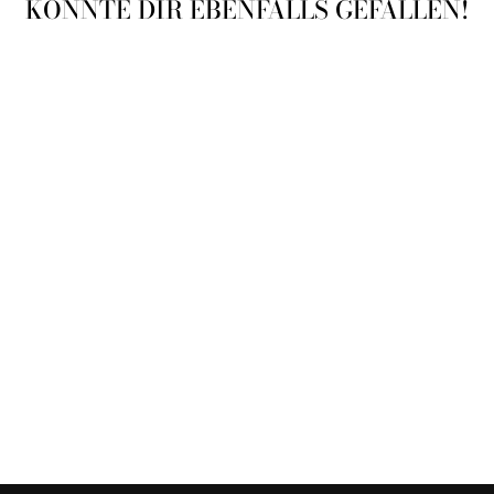
KÖNNTE DIR EBENFALLS GEFALLEN!
Ausverkauft
8+ RISPIGE
ORCHIDEEN +
ÜBERTÖPFE
87
Bewertungen
54,90€