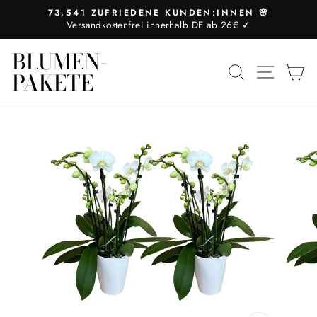
Direkt
73.541 ZUFRIEDENE KUNDEN:INNEN 🌸
zum
Versandkostenfrei innerhalb DE ab 26€ ✓
Pause
Inhalt
Diashow
BLUMEN-
SUCHE
SEIT
E
PAKETE