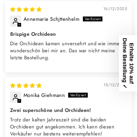
16/12/2025
Annemarie Schjttenhelm
8rispige Orchideen
D
✓
Die Orchideen kamen unversehrt und wie immer
E
r
h
a
l
t
e
1
0
%
a
u
f
e
i
n
e
B
e
s
t
e
l
l
u
n
g
wunderschön bei mir an. Das war nicht meine
letzte Bestellung.
15/12/2025
Monika Giehmann
Zwei superschöne und Orchideen!
Trotz der kalten Jahreszeit sind die beiden
Orchideen gut angekommen. Ich kann diesen
Verkäufer nur bestens weiterempfehlen!